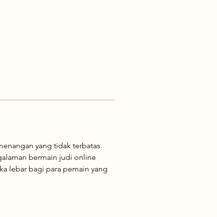
enangan yang tidak terbatas. 
laman bermain judi online 
ka lebar bagi para pemain yang 