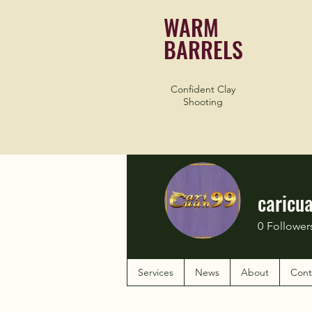
WARM
BARRELS
Confident Clay
Shooting
caricu
0
Follower
Services
News
About
Cont